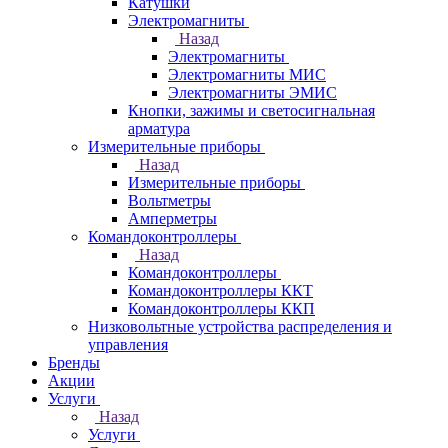
Катушки
Электромагниты
Назад
Электромагниты
Электромагниты МИС
Электромагниты ЭМИС
Кнопки, зажимы и светосигнальная
арматура
Измерительные приборы
Назад
Измерительные приборы
Вольтметры
Амперметры
Командоконтроллеры
Назад
Командоконтроллеры
Командоконтроллеры ККТ
Командоконтроллеры ККП
Низковольтные устройства распределения и
управления
Бренды
Акции
Услуги
Назад
Услуги