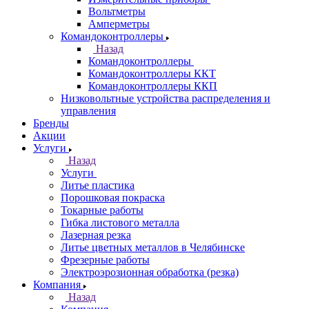
Вольтметры
Амперметры
Командоконтроллеры
Назад
Командоконтроллеры
Командоконтроллеры ККТ
Командоконтроллеры ККП
Низковольтные устройства распределения и
управления
Бренды
Акции
Услуги
Назад
Услуги
Литье пластика
Порошковая покраска
Токарные работы
Гибка листового металла
Лазерная резка
Литье цветных металлов в Челябинске
Фрезерные работы
Электроэрозионная обработка (резка)
Компания
Назад