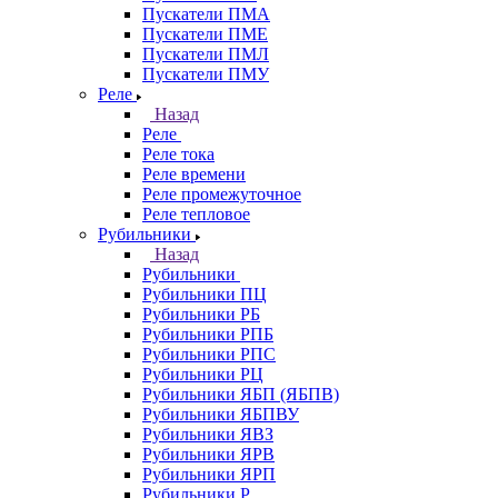
Пускатели ПМА
Пускатели ПМЕ
Пускатели ПМЛ
Пускатели ПМУ
Реле
Назад
Реле
Реле тока
Реле времени
Реле промежуточное
Реле тепловое
Рубильники
Назад
Рубильники
Рубильники ПЦ
Рубильники РБ
Рубильники РПБ
Рубильники РПС
Рубильники РЦ
Рубильники ЯБП (ЯБПВ)
Рубильники ЯБПВУ
Рубильники ЯВЗ
Рубильники ЯРВ
Рубильники ЯРП
Рубильники Р