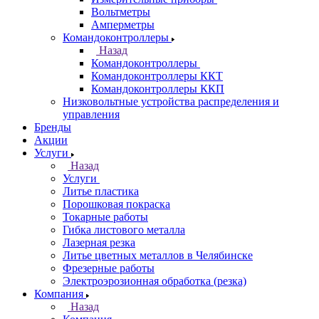
Вольтметры
Амперметры
Командоконтроллеры
Назад
Командоконтроллеры
Командоконтроллеры ККТ
Командоконтроллеры ККП
Низковольтные устройства распределения и
управления
Бренды
Акции
Услуги
Назад
Услуги
Литье пластика
Порошковая покраска
Токарные работы
Гибка листового металла
Лазерная резка
Литье цветных металлов в Челябинске
Фрезерные работы
Электроэрозионная обработка (резка)
Компания
Назад