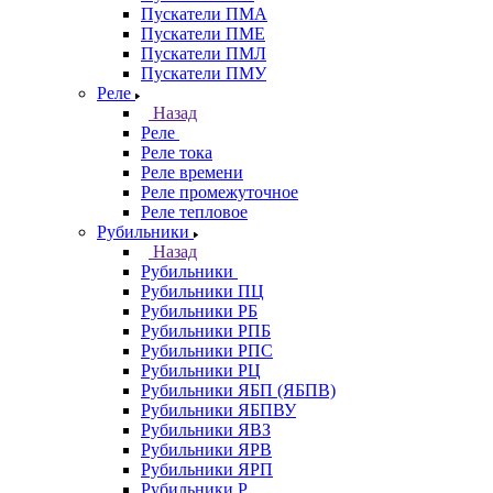
Пускатели ПМА
Пускатели ПМЕ
Пускатели ПМЛ
Пускатели ПМУ
Реле
Назад
Реле
Реле тока
Реле времени
Реле промежуточное
Реле тепловое
Рубильники
Назад
Рубильники
Рубильники ПЦ
Рубильники РБ
Рубильники РПБ
Рубильники РПС
Рубильники РЦ
Рубильники ЯБП (ЯБПВ)
Рубильники ЯБПВУ
Рубильники ЯВЗ
Рубильники ЯРВ
Рубильники ЯРП
Рубильники Р