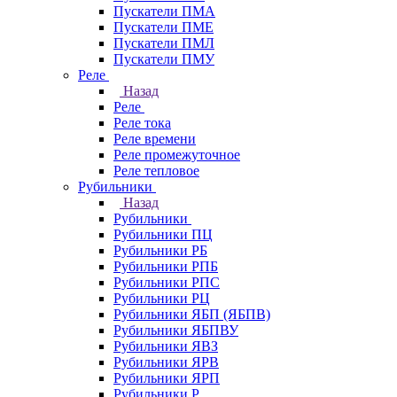
Пускатели ПМА
Пускатели ПМЕ
Пускатели ПМЛ
Пускатели ПМУ
Реле
Назад
Реле
Реле тока
Реле времени
Реле промежуточное
Реле тепловое
Рубильники
Назад
Рубильники
Рубильники ПЦ
Рубильники РБ
Рубильники РПБ
Рубильники РПС
Рубильники РЦ
Рубильники ЯБП (ЯБПВ)
Рубильники ЯБПВУ
Рубильники ЯВЗ
Рубильники ЯРВ
Рубильники ЯРП
Рубильники Р