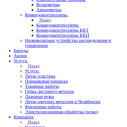
Вольтметры
Амперметры
Командоконтроллеры
Назад
Командоконтроллеры
Командоконтроллеры ККТ
Командоконтроллеры ККП
Низковольтные устройства распределения и
управления
Бренды
Акции
Услуги
Назад
Услуги
Литье пластика
Порошковая покраска
Токарные работы
Гибка листового металла
Лазерная резка
Литье цветных металлов в Челябинске
Фрезерные работы
Электроэрозионная обработка (резка)
Компания
Назад