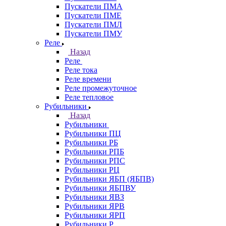
Пускатели ПМА
Пускатели ПМЕ
Пускатели ПМЛ
Пускатели ПМУ
Реле
Назад
Реле
Реле тока
Реле времени
Реле промежуточное
Реле тепловое
Рубильники
Назад
Рубильники
Рубильники ПЦ
Рубильники РБ
Рубильники РПБ
Рубильники РПС
Рубильники РЦ
Рубильники ЯБП (ЯБПВ)
Рубильники ЯБПВУ
Рубильники ЯВЗ
Рубильники ЯРВ
Рубильники ЯРП
Рубильники Р