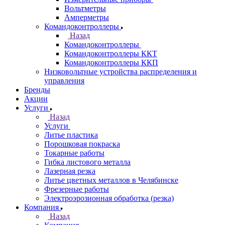
Вольтметры
Амперметры
Командоконтроллеры
Назад
Командоконтроллеры
Командоконтроллеры ККТ
Командоконтроллеры ККП
Низковольтные устройства распределения и
управления
Бренды
Акции
Услуги
Назад
Услуги
Литье пластика
Порошковая покраска
Токарные работы
Гибка листового металла
Лазерная резка
Литье цветных металлов в Челябинске
Фрезерные работы
Электроэрозионная обработка (резка)
Компания
Назад