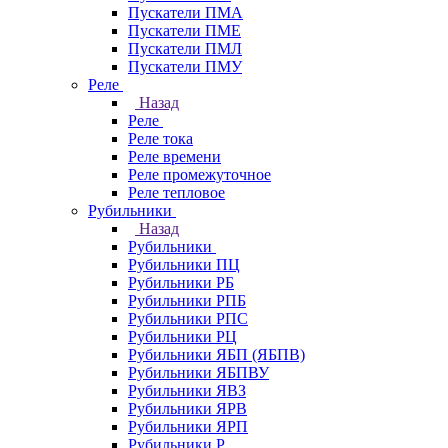
Пускатели ПМА
Пускатели ПМЕ
Пускатели ПМЛ
Пускатели ПМУ
Реле
Назад
Реле
Реле тока
Реле времени
Реле промежуточное
Реле тепловое
Рубильники
Назад
Рубильники
Рубильники ПЦ
Рубильники РБ
Рубильники РПБ
Рубильники РПС
Рубильники РЦ
Рубильники ЯБП (ЯБПВ)
Рубильники ЯБПВУ
Рубильники ЯВЗ
Рубильники ЯРВ
Рубильники ЯРП
Рубильники Р