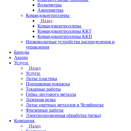
Вольтметры
Амперметры
Командоконтроллеры
Назад
Командоконтроллеры
Командоконтроллеры ККТ
Командоконтроллеры ККП
Низковольтные устройства распределения и
управления
Бренды
Акции
Услуги
Назад
Услуги
Литье пластика
Порошковая покраска
Токарные работы
Гибка листового металла
Лазерная резка
Литье цветных металлов в Челябинске
Фрезерные работы
Электроэрозионная обработка (резка)
Компания
Назад