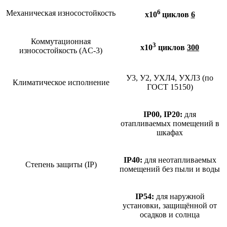
6
Механическая износостойкость
х10
циклов
6
Коммутационная
3
х10
циклов
300
износостойкость (AC-3)
У3, У2, УХЛ4, УХЛ3 (по
Климатическое исполнение
ГОСТ 15150)
IP00, IP20:
для
отапливаемых помещений в
шкафах
IP40:
для неотапливаемых
Степень защиты (IP)
помещений без пыли и воды
IP54:
для наружной
установки, защищённой от
осадков и солнца