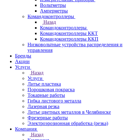
Вольтметры
Амперметры
Командоконтроллеры
Назад
Командоконтроллеры
Командоконтроллеры ККТ
Командоконтроллеры ККП
Низковольтные устройства распределения и
управления
Бренды
Акции
Услуги
Назад
Услуги
Литье пластика
Порошковая покраска
Токарные работы
Гибка листового металла
Лазерная резка
Литье цветных металлов в Челябинске
Фрезерные работы
Электроэрозионная обработка (резка)
Компания
Назад