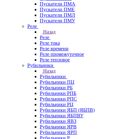
Пускатели ПМА
Пускатели ПМЕ
Пускатели ПМЛ
Пускатели ПМУ
Реле
Назад
Реле
Реле тока
Реле времени
Реле промежуточное
Реле тепловое
Рубильники
Назад
Рубильники
Рубильники ПЦ
Рубильники РБ
Рубильники РПБ
Рубильники РПС
Рубильники РЦ
Рубильники ЯБП (ЯБПВ)
Рубильники ЯБПВУ
Рубильники ЯВЗ
Рубильники ЯРВ
Рубильники ЯРП
Рубильники Р