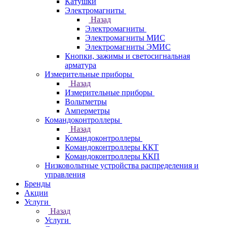
Катушки
Электромагниты
Назад
Электромагниты
Электромагниты МИС
Электромагниты ЭМИС
Кнопки, зажимы и светосигнальная
арматура
Измерительные приборы
Назад
Измерительные приборы
Вольтметры
Амперметры
Командоконтроллеры
Назад
Командоконтроллеры
Командоконтроллеры ККТ
Командоконтроллеры ККП
Низковольтные устройства распределения и
управления
Бренды
Акции
Услуги
Назад
Услуги