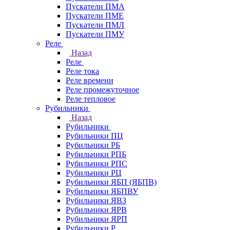
Пускатели ПМА
Пускатели ПМЕ
Пускатели ПМЛ
Пускатели ПМУ
Реле
Назад
Реле
Реле тока
Реле времени
Реле промежуточное
Реле тепловое
Рубильники
Назад
Рубильники
Рубильники ПЦ
Рубильники РБ
Рубильники РПБ
Рубильники РПС
Рубильники РЦ
Рубильники ЯБП (ЯБПВ)
Рубильники ЯБПВУ
Рубильники ЯВЗ
Рубильники ЯРВ
Рубильники ЯРП
Рубильники Р