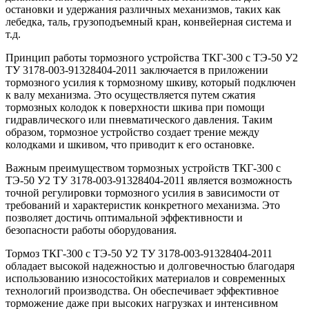
остановки и удержания различных механизмов, таких как
лебедка, таль, грузоподъемный кран, конвейерная система и
т.д.
Принцип работы тормозного устройства ТКГ-300 с ТЭ-50 У2
ТУ 3178-003-91328404-2011 заключается в приложении
тормозного усилия к тормозному шкиву, который подключен
к валу механизма. Это осуществляется путем сжатия
тормозных колодок к поверхности шкива при помощи
гидравлического или пневматического давления. Таким
образом, тормозное устройство создает трение между
колодками и шкивом, что приводит к его остановке.
Важным преимуществом тормозных устройств ТКГ-300 с
ТЭ-50 У2 ТУ 3178-003-91328404-2011 является возможность
точной регулировки тормозного усилия в зависимости от
требований и характеристик конкретного механизма. Это
позволяет достичь оптимальной эффективности и
безопасности работы оборудования.
Тормоз ТКГ-300 с ТЭ-50 У2 ТУ 3178-003-91328404-2011
обладает высокой надежностью и долговечностью благодаря
использованию износостойких материалов и современных
технологий производства. Он обеспечивает эффективное
торможение даже при высоких нагрузках и интенсивном