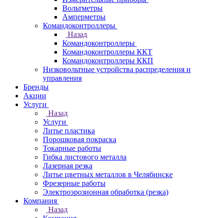
Вольтметры
Амперметры
Командоконтроллеры
Назад
Командоконтроллеры
Командоконтроллеры ККТ
Командоконтроллеры ККП
Низковольтные устройства распределения и
управления
Бренды
Акции
Услуги
Назад
Услуги
Литье пластика
Порошковая покраска
Токарные работы
Гибка листового металла
Лазерная резка
Литье цветных металлов в Челябинске
Фрезерные работы
Электроэрозионная обработка (резка)
Компания
Назад