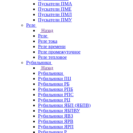
Пускатели ПМА
Пускатели ПМЕ
Пускатели ПМЛ
Пускатели ПМУ
Реле
Назад
Реле
Реле тока
Реле времени
Реле промежуточное
Реле тепловое
Рубильники
Назад
Рубильники
Рубильники ПЦ
Рубильники РБ
Рубильники РПБ
Рубильники РПС
Рубильники РЦ
Рубильники ЯБП (ЯБПВ)
Рубильники ЯБПВУ
Рубильники ЯВЗ
Рубильники ЯРВ
Рубильники ЯРП
Рубильники Р