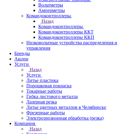
Вольтметры
Амперметры
Командоконтроллеры
Назад
Командоконтроллеры
Командоконтроллеры ККТ
Командоконтроллеры ККП
Низковольтные устройства распределения и
управления
Бренды
Акции
Услуги
Назад
Услуги
Литье пластика
Порошковая покраска
Токарные работы
Гибка листового металла
Лазерная резка
Литье цветных металлов в Челябинске
Фрезерные работы
Электроэрозионная обработка (резка)
Компания
Назад