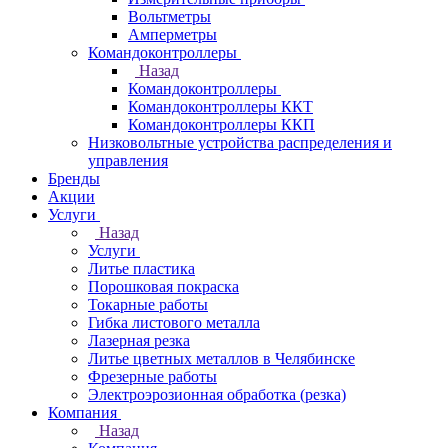
Вольтметры
Амперметры
Командоконтроллеры
Назад
Командоконтроллеры
Командоконтроллеры ККТ
Командоконтроллеры ККП
Низковольтные устройства распределения и
управления
Бренды
Акции
Услуги
Назад
Услуги
Литье пластика
Порошковая покраска
Токарные работы
Гибка листового металла
Лазерная резка
Литье цветных металлов в Челябинске
Фрезерные работы
Электроэрозионная обработка (резка)
Компания
Назад