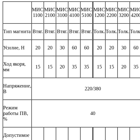
МИС
МИС
МИС
МИС
МИС
МИС
МИС
МИС
МИ
1100
2100
3100
4100
5100
1200
2200
3200
420
Тип магнита
Втяг.
Втяг.
Втяг.
Втяг.
Втяг.
Толк.
Толк.
Толк.
Толк
Усилие, Н
20
20
30
60
60
20
20
30
60
Ход якоря,
15
15
20
35
35
15
15
20
35
мм
Напряжение,
220/380
В
Режим
работы ПВ,
40
%
Допустимое