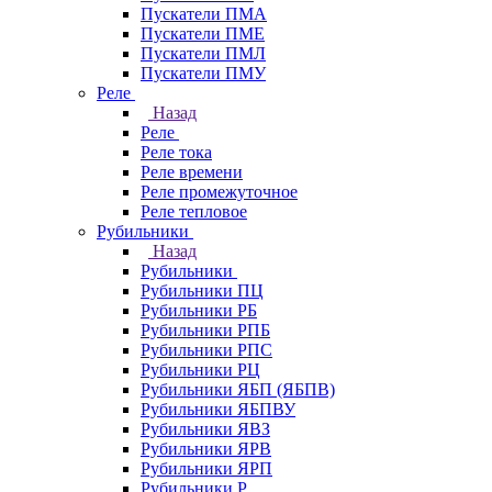
Пускатели ПМА
Пускатели ПМЕ
Пускатели ПМЛ
Пускатели ПМУ
Реле
Назад
Реле
Реле тока
Реле времени
Реле промежуточное
Реле тепловое
Рубильники
Назад
Рубильники
Рубильники ПЦ
Рубильники РБ
Рубильники РПБ
Рубильники РПС
Рубильники РЦ
Рубильники ЯБП (ЯБПВ)
Рубильники ЯБПВУ
Рубильники ЯВЗ
Рубильники ЯРВ
Рубильники ЯРП
Рубильники Р