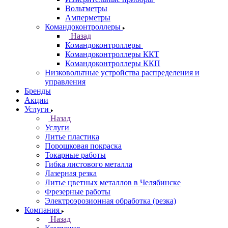
Вольтметры
Амперметры
Командоконтроллеры
Назад
Командоконтроллеры
Командоконтроллеры ККТ
Командоконтроллеры ККП
Низковольтные устройства распределения и
управления
Бренды
Акции
Услуги
Назад
Услуги
Литье пластика
Порошковая покраска
Токарные работы
Гибка листового металла
Лазерная резка
Литье цветных металлов в Челябинске
Фрезерные работы
Электроэрозионная обработка (резка)
Компания
Назад