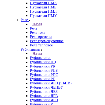
Пускатели ПМА
Пускатели ПМЕ
Пускатели ПМЛ
Пускатели ПМУ
Реле
Назад
Реле
Реле тока
Реле времени
Реле промежуточное
Реле тепловое
Рубильники
Назад
Рубильники
Рубильники ПЦ
Рубильники РБ
Рубильники РПБ
Рубильники РПС
Рубильники РЦ
Рубильники ЯБП (ЯБПВ)
Рубильники ЯБПВУ
Рубильники ЯВЗ
Рубильники ЯРВ
Рубильники ЯРП
Рубильники Р