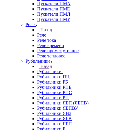
Пускатели ПМА
Пускатели ПМЕ
Пускатели ПМЛ
Пускатели ПМУ
Реле
Назад
Реле
Реле тока
Реле времени
Реле промежуточное
Реле тепловое
Рубильники
Назад
Рубильники
Рубильники ПЦ
Рубильники РБ
Рубильники РПБ
Рубильники РПС
Рубильники РЦ
Рубильники ЯБП (ЯБПВ)
Рубильники ЯБПВУ
Рубильники ЯВЗ
Рубильники ЯРВ
Рубильники ЯРП
Рубильники Р