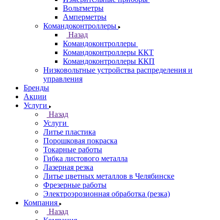
Вольтметры
Амперметры
Командоконтроллеры
Назад
Командоконтроллеры
Командоконтроллеры ККТ
Командоконтроллеры ККП
Низковольтные устройства распределения и
управления
Бренды
Акции
Услуги
Назад
Услуги
Литье пластика
Порошковая покраска
Токарные работы
Гибка листового металла
Лазерная резка
Литье цветных металлов в Челябинске
Фрезерные работы
Электроэрозионная обработка (резка)
Компания
Назад