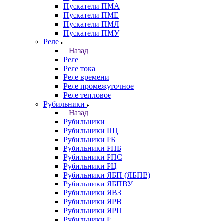
Пускатели ПМА
Пускатели ПМЕ
Пускатели ПМЛ
Пускатели ПМУ
Реле
Назад
Реле
Реле тока
Реле времени
Реле промежуточное
Реле тепловое
Рубильники
Назад
Рубильники
Рубильники ПЦ
Рубильники РБ
Рубильники РПБ
Рубильники РПС
Рубильники РЦ
Рубильники ЯБП (ЯБПВ)
Рубильники ЯБПВУ
Рубильники ЯВЗ
Рубильники ЯРВ
Рубильники ЯРП
Рубильники Р