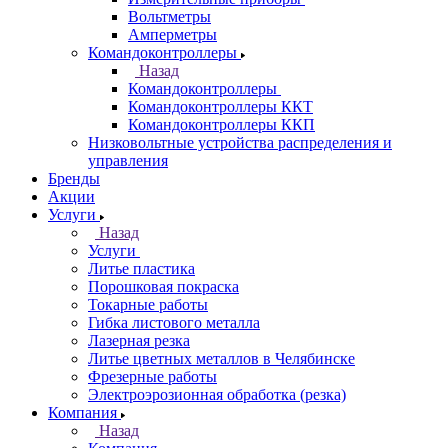
Вольтметры
Амперметры
Командоконтроллеры
Назад
Командоконтроллеры
Командоконтроллеры ККТ
Командоконтроллеры ККП
Низковольтные устройства распределения и
управления
Бренды
Акции
Услуги
Назад
Услуги
Литье пластика
Порошковая покраска
Токарные работы
Гибка листового металла
Лазерная резка
Литье цветных металлов в Челябинске
Фрезерные работы
Электроэрозионная обработка (резка)
Компания
Назад