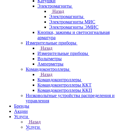
Катушки
Электромагниты
Назад
Электромагниты
Электромагниты МИС
Электромагниты ЭМИС
Кнопки, зажимы и светосигнальная
арматура
Измерительные приборы
Назад
Измерительные приборы
Вольтметры
Амперметры
Командоконтроллеры
Назад
Командоконтроллеры
Командоконтроллеры ККТ
Командоконтроллеры ККП
Низковольтные устройства распределения и
управления
Бренды
Акции
Услуги
Назад
Услуги