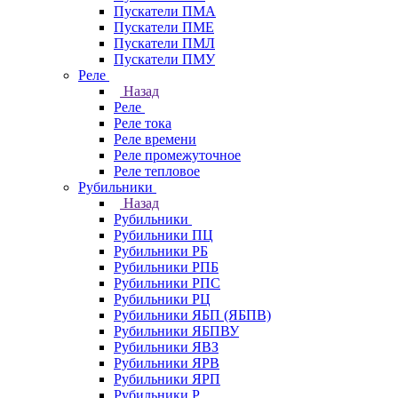
Пускатели ПМА
Пускатели ПМЕ
Пускатели ПМЛ
Пускатели ПМУ
Реле
Назад
Реле
Реле тока
Реле времени
Реле промежуточное
Реле тепловое
Рубильники
Назад
Рубильники
Рубильники ПЦ
Рубильники РБ
Рубильники РПБ
Рубильники РПС
Рубильники РЦ
Рубильники ЯБП (ЯБПВ)
Рубильники ЯБПВУ
Рубильники ЯВЗ
Рубильники ЯРВ
Рубильники ЯРП
Рубильники Р