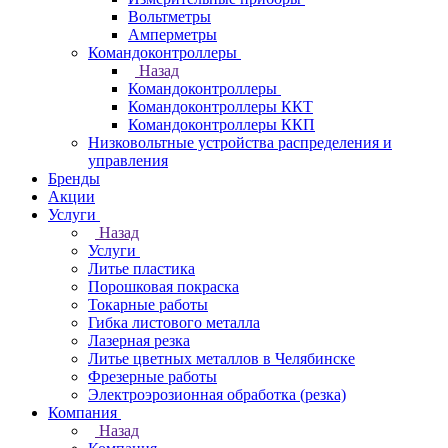
Вольтметры
Амперметры
Командоконтроллеры
Назад
Командоконтроллеры
Командоконтроллеры ККТ
Командоконтроллеры ККП
Низковольтные устройства распределения и
управления
Бренды
Акции
Услуги
Назад
Услуги
Литье пластика
Порошковая покраска
Токарные работы
Гибка листового металла
Лазерная резка
Литье цветных металлов в Челябинске
Фрезерные работы
Электроэрозионная обработка (резка)
Компания
Назад