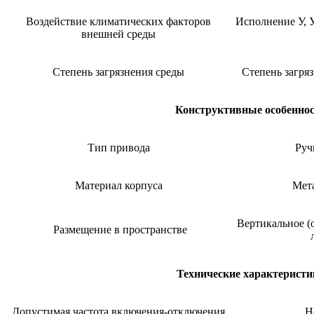
Воздействие климатических факторов
Исполнение У, У
внешней среды
Степень загрязнения среды
Степень загря
Конструктивные особенно
Тип привода
Руч
Материал корпуса
Мета
Вертикальное (
Размещение в пространстве
Технические характеристи
Допустимая частота включения-отключения
Н