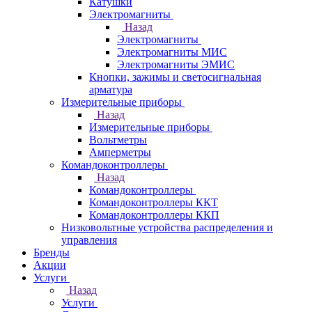
Катушки
Электромагниты
Назад
Электромагниты
Электромагниты МИС
Электромагниты ЭМИС
Кнопки, зажимы и светосигнальная
арматура
Измерительные приборы
Назад
Измерительные приборы
Вольтметры
Амперметры
Командоконтроллеры
Назад
Командоконтроллеры
Командоконтроллеры ККТ
Командоконтроллеры ККП
Низковольтные устройства распределения и
управления
Бренды
Акции
Услуги
Назад
Услуги