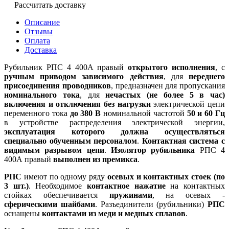
Рассчитать доставку
Описание
Отзывы
Оплата
Доставка
Рубильник РПС 4 400А правый
открытого исполнения
, с
ручным приводом зависимого действия
, для
переднего
присоединения проводников
, предназначен для пропускания
номинального тока
, для
нечастых (не более 5 в час)
включения и отключения без нагрузки
электрической цепи
переменного тока
до 380 В
номинальной частотой
50 и 60 Гц
в устройстве распределения электрической энергии,
эксплуатация которого должна осуществляться
специально обученным персоналом
.
Контактная система с
видимым разрывом цепи
.
Изолятор рубильника
РПС 4
400А правый
выполнен из премикса
.
РПС
имеют по одному ряду
осевых и контактных стоек (по
3 шт.)
. Необходимое
контактное нажатие
на контактных
стойках обеспечивается
пружинами
, на осевых -
сферическими шайбами
. Разъединители (рубильники)
РПС
оснащены
контактами из меди и медных сплавов
.