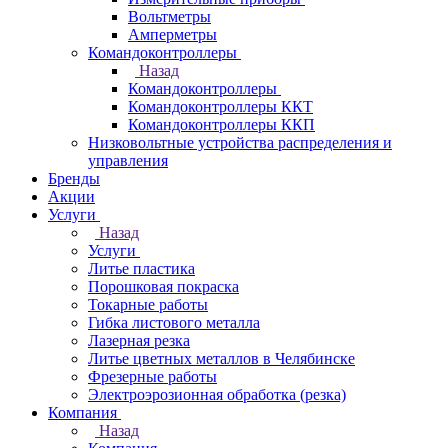
Вольтметры
Амперметры
Командоконтроллеры
Назад
Командоконтроллеры
Командоконтроллеры ККТ
Командоконтроллеры ККП
Низковольтные устройства распределения и
управления
Бренды
Акции
Услуги
Назад
Услуги
Литье пластика
Порошковая покраска
Токарные работы
Гибка листового металла
Лазерная резка
Литье цветных металлов в Челябинске
Фрезерные работы
Электроэрозионная обработка (резка)
Компания
Назад