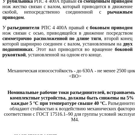
У
рубильника
РПС 4 400А правый
со смещенным приводом
нож жестко связан с валом, который приводится в движение
скобой, непосредственно соединенной с
рычажным
приводом
.
У
разъединителя
РПС 4 400А правый
с боковым приводом
нож связан с осью, приводящейся в движение посредством
симметрично расположенной по длине тяги
, второй конец
которой шарнирно соединен с валом, установленным на
двух
подшипниках
. Этот вал приводится во вращение
боковой
рукояткой
, установленной на одном его конце.
Механическая износостойкость - до 630А - не менее 2500 ци
<ВО>
Номинальные рабочие токи разъединителей, встраиваем
комплектные устройства, должны быть снижены на 5%
каждые 5 °C при температуре свыше 40 °C.
Разъедините
обладают стойкостью к воздействию механических факторо
соответствии с ГОСТ 17516.1–90 для группы условий эксплуа
М4.