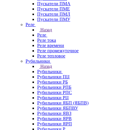
Пускатели ПМА
Пускатели ПМЕ
Пускатели ПМЛ
Пускатели ПМУ
Реле
Назад
Реле
Реле тока
Реле времени
Реле промежуточное
Реле тепловое
Рубильники
Назад
Рубильники
Рубильники ПЦ
Рубильники РБ
Рубильники РПБ
Рубильники РПС
Рубильники РЦ
Рубильники ЯБП (ЯБПВ)
Рубильники ЯБПВУ
Рубильники ЯВЗ
Рубильники ЯРВ
Рубильники ЯРП
Рубильники Р