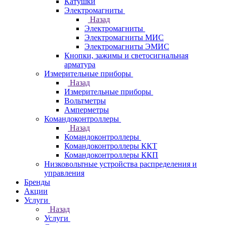
Катушки
Электромагниты
Назад
Электромагниты
Электромагниты МИС
Электромагниты ЭМИС
Кнопки, зажимы и светосигнальная
арматура
Измерительные приборы
Назад
Измерительные приборы
Вольтметры
Амперметры
Командоконтроллеры
Назад
Командоконтроллеры
Командоконтроллеры ККТ
Командоконтроллеры ККП
Низковольтные устройства распределения и
управления
Бренды
Акции
Услуги
Назад
Услуги