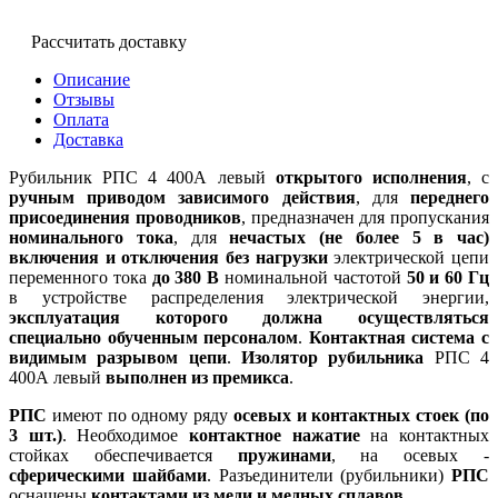
Рассчитать доставку
Описание
Отзывы
Оплата
Доставка
Рубильник РПС 4 400А левый
открытого исполнения
, с
ручным приводом зависимого действия
, для
переднего
присоединения проводников
, предназначен для пропускания
номинального тока
, для
нечастых (не более 5 в час)
включения и отключения без нагрузки
электрической цепи
переменного тока
до 380 В
номинальной частотой
50 и 60 Гц
в устройстве распределения электрической энергии,
эксплуатация которого должна осуществляться
специально обученным персоналом
.
Контактная система с
видимым разрывом цепи
.
Изолятор рубильника
РПС 4
400А левый
выполнен из премикса
.
РПС
имеют по одному ряду
осевых и контактных стоек (по
3 шт.)
. Необходимое
контактное нажатие
на контактных
стойках обеспечивается
пружинами
, на осевых -
сферическими шайбами
. Разъединители (рубильники)
РПС
оснащены
контактами из меди и медных сплавов
.