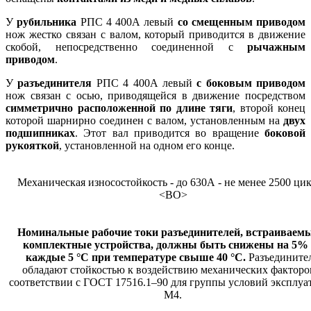
У
рубильника
РПС 4 400А левый
со смещенным приводом
нож жестко связан с валом, который приводится в движение
скобой, непосредственно соединенной с
рычажным
приводом
.
У
разъединителя
РПС 4 400А левый
с боковым приводом
нож связан с осью, приводящейся в движение посредством
симметрично расположенной по длине тяги
, второй конец
которой шарнирно соединен с валом, установленным на
двух
подшипниках
. Этот вал приводится во вращение
боковой
рукояткой
, установленной на одном его конце.
Механическая износостойкость - до 630А - не менее 2500 ци
<ВО>
Номинальные рабочие токи разъединителей, встраиваем
комплектные устройства, должны быть снижены на 5%
каждые 5 °C при температуре свыше 40 °C.
Разъедините
обладают стойкостью к воздействию механических факторо
соответствии с ГОСТ 17516.1–90 для группы условий эксплуа
М4.