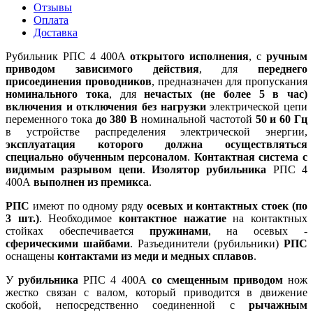
Отзывы
Оплата
Доставка
Рубильник РПС 4 400А
открытого исполнения
, с
ручным
приводом зависимого действия
, для
переднего
присоединения проводников
, предназначен для пропускания
номинального тока
, для
нечастых (не более 5 в час)
включения и отключения без нагрузки
электрической цепи
переменного тока
до 380 В
номинальной частотой
50 и 60 Гц
в устройстве распределения электрической энергии,
эксплуатация которого должна осуществляться
специально обученным персоналом
.
Контактная система с
видимым разрывом цепи
.
Изолятор рубильника
РПС 4
400А
выполнен из премикса
.
РПС
имеют по одному ряду
осевых и контактных стоек (по
3 шт.)
. Необходимое
контактное нажатие
на контактных
стойках обеспечивается
пружинами
, на осевых -
сферическими шайбами
. Разъединители (рубильники)
РПС
оснащены
контактами из меди и медных сплавов
.
У
рубильника
РПС 4 400А
со смещенным приводом
нож
жестко связан с валом, который приводится в движение
скобой, непосредственно соединенной с
рычажным