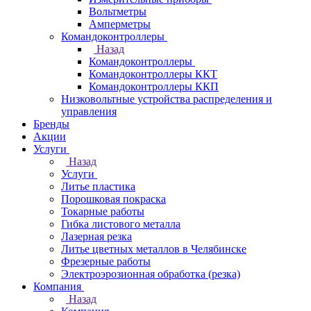
Вольтметры
Амперметры
Командоконтроллеры
Назад
Командоконтроллеры
Командоконтроллеры ККТ
Командоконтроллеры ККП
Низковольтные устройства распределения и
управления
Бренды
Акции
Услуги
Назад
Услуги
Литье пластика
Порошковая покраска
Токарные работы
Гибка листового металла
Лазерная резка
Литье цветных металлов в Челябинске
Фрезерные работы
Электроэрозионная обработка (резка)
Компания
Назад