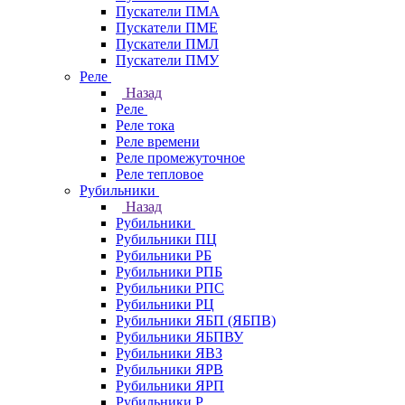
Пускатели ПМА
Пускатели ПМЕ
Пускатели ПМЛ
Пускатели ПМУ
Реле
Назад
Реле
Реле тока
Реле времени
Реле промежуточное
Реле тепловое
Рубильники
Назад
Рубильники
Рубильники ПЦ
Рубильники РБ
Рубильники РПБ
Рубильники РПС
Рубильники РЦ
Рубильники ЯБП (ЯБПВ)
Рубильники ЯБПВУ
Рубильники ЯВЗ
Рубильники ЯРВ
Рубильники ЯРП
Рубильники Р