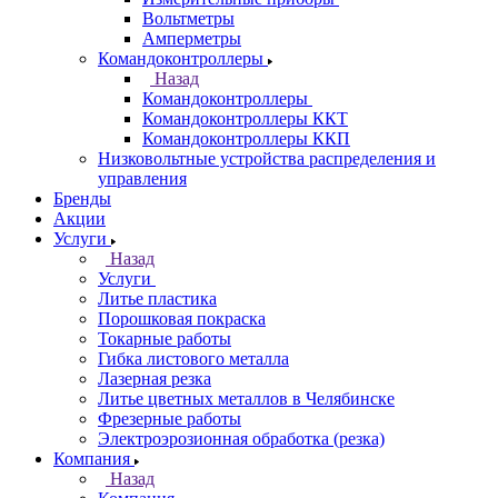
Вольтметры
Амперметры
Командоконтроллеры
Назад
Командоконтроллеры
Командоконтроллеры ККТ
Командоконтроллеры ККП
Низковольтные устройства распределения и
управления
Бренды
Акции
Услуги
Назад
Услуги
Литье пластика
Порошковая покраска
Токарные работы
Гибка листового металла
Лазерная резка
Литье цветных металлов в Челябинске
Фрезерные работы
Электроэрозионная обработка (резка)
Компания
Назад