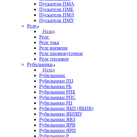
Пускатели ПМА
Пускатели ПМЕ
Пускатели ПМЛ
Пускатели ПМУ
Реле
Назад
Реле
Реле тока
Реле времени
Реле промежуточное
Реле тепловое
Рубильники
Назад
Рубильники
Рубильники ПЦ
Рубильники РБ
Рубильники РПБ
Рубильники РПС
Рубильники РЦ
Рубильники ЯБП (ЯБПВ)
Рубильники ЯБПВУ
Рубильники ЯВЗ
Рубильники ЯРВ
Рубильники ЯРП
Рубильники Р