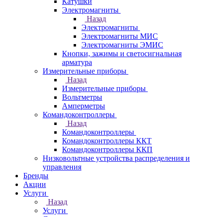
Катушки
Электромагниты
Назад
Электромагниты
Электромагниты МИС
Электромагниты ЭМИС
Кнопки, зажимы и светосигнальная
арматура
Измерительные приборы
Назад
Измерительные приборы
Вольтметры
Амперметры
Командоконтроллеры
Назад
Командоконтроллеры
Командоконтроллеры ККТ
Командоконтроллеры ККП
Низковольтные устройства распределения и
управления
Бренды
Акции
Услуги
Назад
Услуги