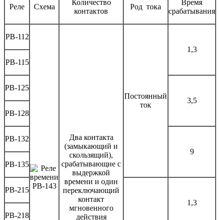
Количество
Время
Реле
Схема
Род тока
контактов
срабатывания
РВ-112
1,3
РВ-115
РВ-125
Постоянный
3,5
ток
РВ-128
Два контакта
РВ-132
(замыкающий и
9
скользящий),
срабатывающие с
РВ-135
выдержкой
времени и один
РВ-215
переключающий
контакт
1,3
мгновенного
РВ-218
действия