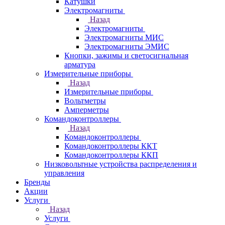
Катушки
Электромагниты
Назад
Электромагниты
Электромагниты МИС
Электромагниты ЭМИС
Кнопки, зажимы и светосигнальная
арматура
Измерительные приборы
Назад
Измерительные приборы
Вольтметры
Амперметры
Командоконтроллеры
Назад
Командоконтроллеры
Командоконтроллеры ККТ
Командоконтроллеры ККП
Низковольтные устройства распределения и
управления
Бренды
Акции
Услуги
Назад
Услуги