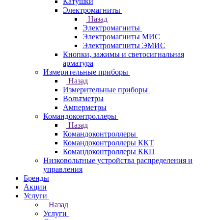
Катушки
Электромагниты
Назад
Электромагниты
Электромагниты МИС
Электромагниты ЭМИС
Кнопки, зажимы и светосигнальная
арматура
Измерительные приборы
Назад
Измерительные приборы
Вольтметры
Амперметры
Командоконтроллеры
Назад
Командоконтроллеры
Командоконтроллеры ККТ
Командоконтроллеры ККП
Низковольтные устройства распределения и
управления
Бренды
Акции
Услуги
Назад
Услуги