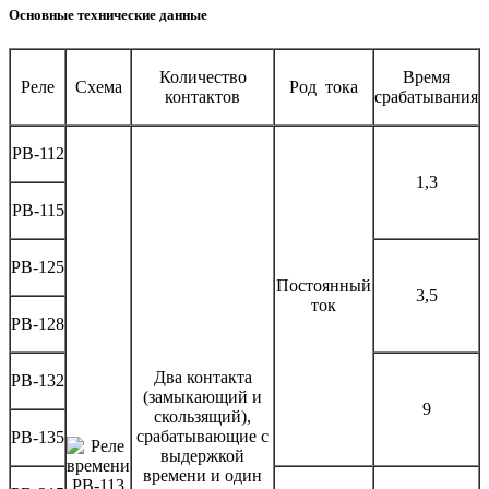
Основные технические данные
Количество
Время
Реле
Схема
Род тока
контактов
срабатывания
РВ-112
1,3
РВ-115
РВ-125
Постоянный
3,5
ток
РВ-128
Два контакта
РВ-132
(замыкающий и
9
скользящий),
срабатывающие с
РВ-135
выдержкой
времени и один