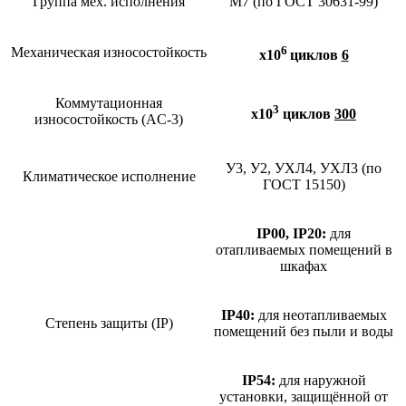
Группа мех. исполнения
М7 (по ГОСТ 30631-99)
6
Механическая износостойкость
х10
циклов
6
Коммутационная
3
х10
циклов
300
износостойкость (AC-3)
У3, У2, УХЛ4, УХЛ3 (по
Климатическое исполнение
ГОСТ 15150)
IP00, IP20:
для
отапливаемых помещений в
шкафах
IP40:
для неотапливаемых
Степень защиты (IP)
помещений без пыли и воды
IP54:
для наружной
установки, защищённой от