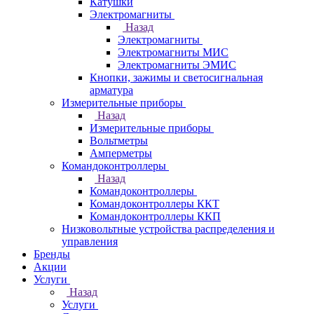
Катушки
Электромагниты
Назад
Электромагниты
Электромагниты МИС
Электромагниты ЭМИС
Кнопки, зажимы и светосигнальная
арматура
Измерительные приборы
Назад
Измерительные приборы
Вольтметры
Амперметры
Командоконтроллеры
Назад
Командоконтроллеры
Командоконтроллеры ККТ
Командоконтроллеры ККП
Низковольтные устройства распределения и
управления
Бренды
Акции
Услуги
Назад
Услуги