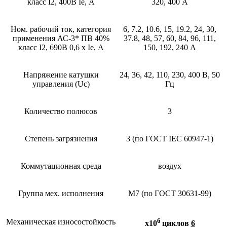
класс I2, 400В Ie, А
320, 400 А
Ном. рабочий ток, категория
6, 7.2, 10.6, 15, 19.2, 24, 30,
применения АС-3* ПВ 40%
37.8, 48, 57, 60, 84, 96, 111,
класс I2, 690В 0,6 х Ie, А
150, 192, 240 А
Напряжение катушки
24, 36, 42, 110, 230, 400 В, 50
управления (Uc)
Гц
Количество полюсов
3
Степень загрязнения
3 (по ГОСТ IEC 60947-1)
Коммутационная среда
воздух
Группа мех. исполнения
М7 (по ГОСТ 30631-99)
6
Механическая износостойкость
х10
циклов
6