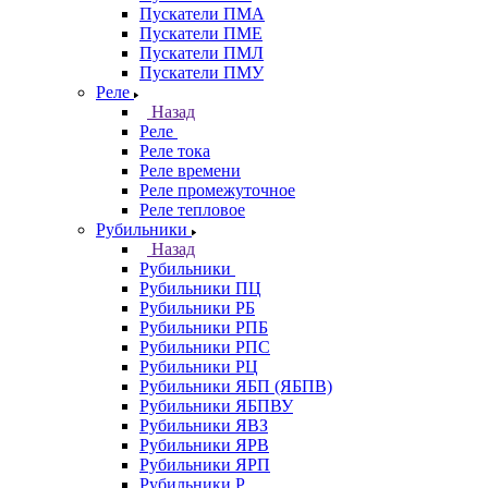
Пускатели ПМА
Пускатели ПМЕ
Пускатели ПМЛ
Пускатели ПМУ
Реле
Назад
Реле
Реле тока
Реле времени
Реле промежуточное
Реле тепловое
Рубильники
Назад
Рубильники
Рубильники ПЦ
Рубильники РБ
Рубильники РПБ
Рубильники РПС
Рубильники РЦ
Рубильники ЯБП (ЯБПВ)
Рубильники ЯБПВУ
Рубильники ЯВЗ
Рубильники ЯРВ
Рубильники ЯРП
Рубильники Р