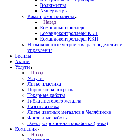
Вольтметры
Амперметры
Командоконтроллеры
Назад
Командоконтроллеры
Командоконтроллеры ККТ
Командоконтроллеры ККП
Низковольтные устройства распределения и
управления
Бренды
Акции
Услуги
Назад
Услуги
Литье пластика
Порошковая покраска
Токарные работы
Гибка листового металла
Лазерная резка
Литье цветных металлов в Челябинске
Фрезерные работы
Электроэрозионная обработка (резка)
Компания
Назад