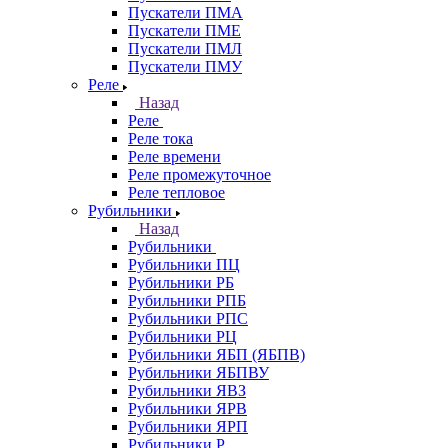
Пускатели ПМА
Пускатели ПМЕ
Пускатели ПМЛ
Пускатели ПМУ
Реле
Назад
Реле
Реле тока
Реле времени
Реле промежуточное
Реле тепловое
Рубильники
Назад
Рубильники
Рубильники ПЦ
Рубильники РБ
Рубильники РПБ
Рубильники РПС
Рубильники РЦ
Рубильники ЯБП (ЯБПВ)
Рубильники ЯБПВУ
Рубильники ЯВЗ
Рубильники ЯРВ
Рубильники ЯРП
Рубильники Р