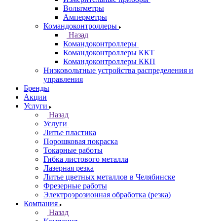
Вольтметры
Амперметры
Командоконтроллеры
Назад
Командоконтроллеры
Командоконтроллеры ККТ
Командоконтроллеры ККП
Низковольтные устройства распределения и
управления
Бренды
Акции
Услуги
Назад
Услуги
Литье пластика
Порошковая покраска
Токарные работы
Гибка листового металла
Лазерная резка
Литье цветных металлов в Челябинске
Фрезерные работы
Электроэрозионная обработка (резка)
Компания
Назад