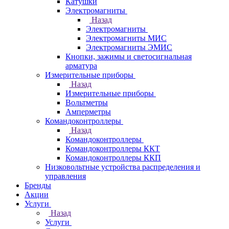
Катушки
Электромагниты
Назад
Электромагниты
Электромагниты МИС
Электромагниты ЭМИС
Кнопки, зажимы и светосигнальная
арматура
Измерительные приборы
Назад
Измерительные приборы
Вольтметры
Амперметры
Командоконтроллеры
Назад
Командоконтроллеры
Командоконтроллеры ККТ
Командоконтроллеры ККП
Низковольтные устройства распределения и
управления
Бренды
Акции
Услуги
Назад
Услуги