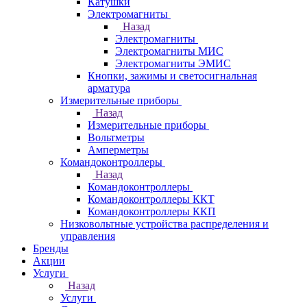
Катушки
Электромагниты
Назад
Электромагниты
Электромагниты МИС
Электромагниты ЭМИС
Кнопки, зажимы и светосигнальная
арматура
Измерительные приборы
Назад
Измерительные приборы
Вольтметры
Амперметры
Командоконтроллеры
Назад
Командоконтроллеры
Командоконтроллеры ККТ
Командоконтроллеры ККП
Низковольтные устройства распределения и
управления
Бренды
Акции
Услуги
Назад
Услуги