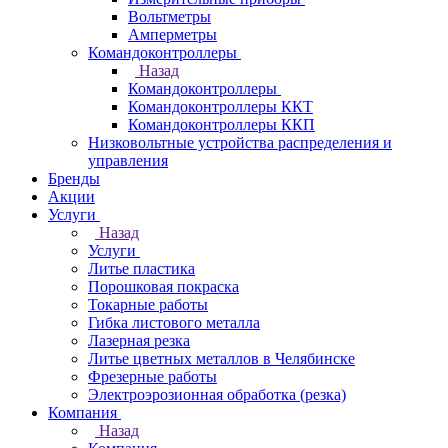
Вольтметры
Амперметры
Командоконтроллеры
Назад
Командоконтроллеры
Командоконтроллеры ККТ
Командоконтроллеры ККП
Низковольтные устройства распределения и
управления
Бренды
Акции
Услуги
Назад
Услуги
Литье пластика
Порошковая покраска
Токарные работы
Гибка листового металла
Лазерная резка
Литье цветных металлов в Челябинске
Фрезерные работы
Электроэрозионная обработка (резка)
Компания
Назад