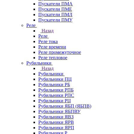
Пускатели ПМА
Пускатели ПМЕ
Пускатели ПМЛ
Пускатели ПМУ
Реле
Назад
Реле
Реле тока
Реле времени
Реле промежуточное
Реле тепловое
Рубильники
Назад
Рубильники
Рубильники ПЦ
Рубильники РБ
Рубильники РПБ
Рубильники РПС
Рубильники РЦ
Рубильники ЯБП (ЯБПВ)
Рубильники ЯБПВУ
Рубильники ЯВЗ
Рубильники ЯРВ
Рубильники ЯРП
Рубильники Р