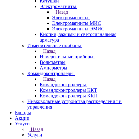
Катушки
Электромагниты
Назад
Электромагниты
Электромагниты МИС
Электромагниты ЭМИС
Кнопки, зажимы и светосигнальная
арматура
Измерительные приборы
Назад
Измерительные приборы
Вольтметры
Амперметры
Командоконтроллеры
Назад
Командоконтроллеры
Командоконтроллеры ККТ
Командоконтроллеры ККП
Низковольтные устройства распределения и
управления
Бренды
Акции
Услуги
Назад
Услуги