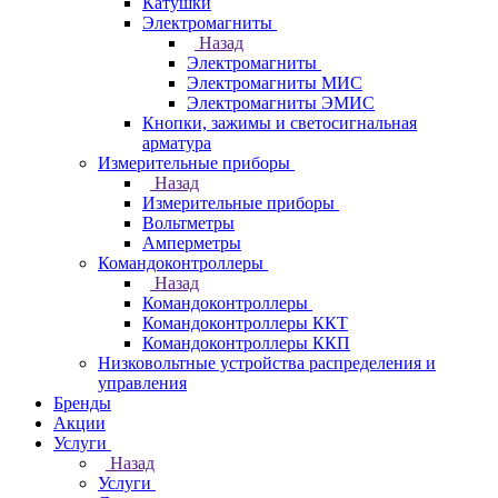
Катушки
Электромагниты
Назад
Электромагниты
Электромагниты МИС
Электромагниты ЭМИС
Кнопки, зажимы и светосигнальная
арматура
Измерительные приборы
Назад
Измерительные приборы
Вольтметры
Амперметры
Командоконтроллеры
Назад
Командоконтроллеры
Командоконтроллеры ККТ
Командоконтроллеры ККП
Низковольтные устройства распределения и
управления
Бренды
Акции
Услуги
Назад
Услуги