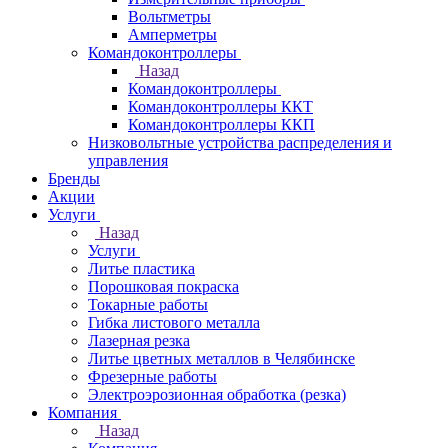
Вольтметры
Амперметры
Командоконтроллеры
Назад
Командоконтроллеры
Командоконтроллеры ККТ
Командоконтроллеры ККП
Низковольтные устройства распределения и
управления
Бренды
Акции
Услуги
Назад
Услуги
Литье пластика
Порошковая покраска
Токарные работы
Гибка листового металла
Лазерная резка
Литье цветных металлов в Челябинске
Фрезерные работы
Электроэрозионная обработка (резка)
Компания
Назад