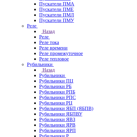
Пускатели ПМА
Пускатели ПМЕ
Пускатели ПМЛ
Пускатели ПМУ
Реле
Назад
Реле
Реле тока
Реле времени
Реле промежуточное
Реле тепловое
Рубильники
Назад
Рубильники
Рубильники ПЦ
Рубильники РБ
Рубильники РПБ
Рубильники РПС
Рубильники РЦ
Рубильники ЯБП (ЯБПВ)
Рубильники ЯБПВУ
Рубильники ЯВЗ
Рубильники ЯРВ
Рубильники ЯРП
Рубильники Р