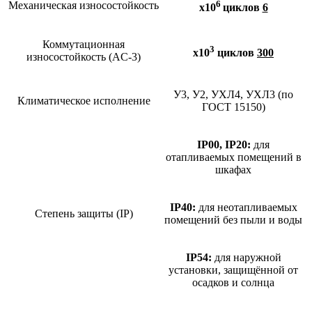
6
Механическая износостойкость
х10
циклов
6
Коммутационная
3
х10
циклов
300
износостойкость (AC-3)
У3, У2, УХЛ4, УХЛ3 (по
Климатическое исполнение
ГОСТ 15150)
IP00, IP20:
для
отапливаемых помещений в
шкафах
IP40:
для неотапливаемых
Степень защиты (IP)
помещений без пыли и воды
IP54:
для наружной
установки, защищённой от
осадков и солнца