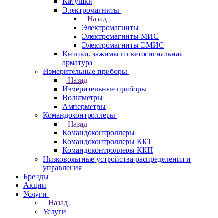
Катушки
Электромагниты
Назад
Электромагниты
Электромагниты МИС
Электромагниты ЭМИС
Кнопки, зажимы и светосигнальная
арматура
Измерительные приборы
Назад
Измерительные приборы
Вольтметры
Амперметры
Командоконтроллеры
Назад
Командоконтроллеры
Командоконтроллеры ККТ
Командоконтроллеры ККП
Низковольтные устройства распределения и
управления
Бренды
Акции
Услуги
Назад
Услуги