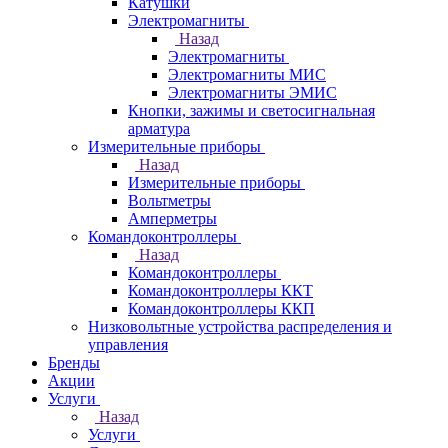
Катушки
Электромагниты
Назад
Электромагниты
Электромагниты МИС
Электромагниты ЭМИС
Кнопки, зажимы и светосигнальная
арматура
Измерительные приборы
Назад
Измерительные приборы
Вольтметры
Амперметры
Командоконтроллеры
Назад
Командоконтроллеры
Командоконтроллеры ККТ
Командоконтроллеры ККП
Низковольтные устройства распределения и
управления
Бренды
Акции
Услуги
Назад
Услуги