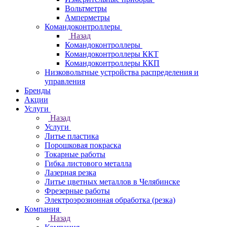
Вольтметры
Амперметры
Командоконтроллеры
Назад
Командоконтроллеры
Командоконтроллеры ККТ
Командоконтроллеры ККП
Низковольтные устройства распределения и
управления
Бренды
Акции
Услуги
Назад
Услуги
Литье пластика
Порошковая покраска
Токарные работы
Гибка листового металла
Лазерная резка
Литье цветных металлов в Челябинске
Фрезерные работы
Электроэрозионная обработка (резка)
Компания
Назад