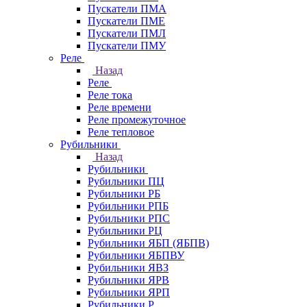
Пускатели ПМА
Пускатели ПМЕ
Пускатели ПМЛ
Пускатели ПМУ
Реле
Назад
Реле
Реле тока
Реле времени
Реле промежуточное
Реле тепловое
Рубильники
Назад
Рубильники
Рубильники ПЦ
Рубильники РБ
Рубильники РПБ
Рубильники РПС
Рубильники РЦ
Рубильники ЯБП (ЯБПВ)
Рубильники ЯБПВУ
Рубильники ЯВЗ
Рубильники ЯРВ
Рубильники ЯРП
Рубильники Р