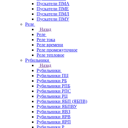
Пускатели ПМА
Пускатели ПМЕ
Пускатели ПМЛ
Пускатели ПМУ
Реле
Назад
Реле
Реле тока
Реле времени
Реле промежуточное
Реле тепловое
Рубильники
Назад
Рубильники
Рубильники ПЦ
Рубильники РБ
Рубильники РПБ
Рубильники РПС
Рубильники РЦ
Рубильники ЯБП (ЯБПВ)
Рубильники ЯБПВУ
Рубильники ЯВЗ
Рубильники ЯРВ
Рубильники ЯРП
Рубильники Р