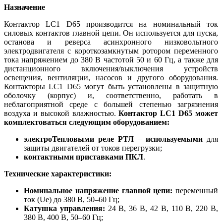
Назначение
Контактор LC1 D65 производится на номинальный ток
силовых контактов главной цепи. Он используется для пуска,
останова и реверса асинхронного низковольтного
электродвигателя с короткозамкнутым ротором переменного
тока напряжением до 380 В частотой 50 и 60 Гц, а также для
дистанционного включения/выключения устройств
освещения, вентиляции, насосов и другого оборудования.
Контакторы LC1 D65 могут быть установлены в защитную
оболочку (корпус) и, соответственно, работать в
неблагоприятной среде с большей степенью загрязнения
воздуха и высокой влажностью.
Контактор LC1 D65 может
комплектоваться следующим оборудованием:
электроТепловыми реле РТЛ
–
используемыми
для
защиты двигателей от токов перегрузки;
контактными приставками ПКЛ
.
Технические характеристики:
Номинальное напряжение главной цепи:
переменный
ток (Ue) до 380 В, 50–60 Гц;
Катушка управления:
24 В, 36 В, 42 В, 110 В, 220 В,
380 В, 400 В, 50–60 Гц;