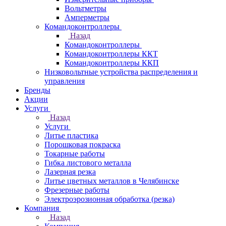
Вольтметры
Амперметры
Командоконтроллеры
Назад
Командоконтроллеры
Командоконтроллеры ККТ
Командоконтроллеры ККП
Низковольтные устройства распределения и
управления
Бренды
Акции
Услуги
Назад
Услуги
Литье пластика
Порошковая покраска
Токарные работы
Гибка листового металла
Лазерная резка
Литье цветных металлов в Челябинске
Фрезерные работы
Электроэрозионная обработка (резка)
Компания
Назад