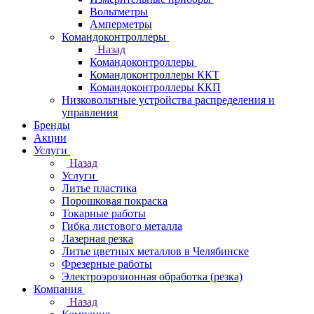
Вольтметры
Амперметры
Командоконтроллеры
Назад
Командоконтроллеры
Командоконтроллеры ККТ
Командоконтроллеры ККП
Низковольтные устройства распределения и
управления
Бренды
Акции
Услуги
Назад
Услуги
Литье пластика
Порошковая покраска
Токарные работы
Гибка листового металла
Лазерная резка
Литье цветных металлов в Челябинске
Фрезерные работы
Электроэрозионная обработка (резка)
Компания
Назад