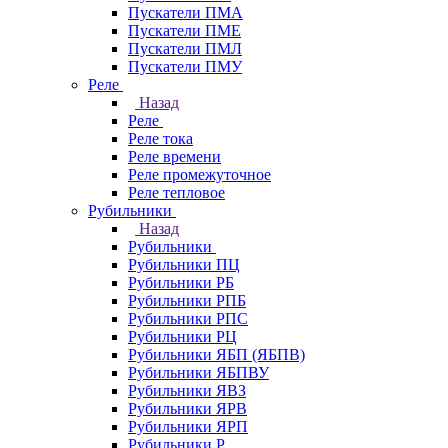
Пускатели ПМА
Пускатели ПМЕ
Пускатели ПМЛ
Пускатели ПМУ
Реле
Назад
Реле
Реле тока
Реле времени
Реле промежуточное
Реле тепловое
Рубильники
Назад
Рубильники
Рубильники ПЦ
Рубильники РБ
Рубильники РПБ
Рубильники РПС
Рубильники РЦ
Рубильники ЯБП (ЯБПВ)
Рубильники ЯБПВУ
Рубильники ЯВЗ
Рубильники ЯРВ
Рубильники ЯРП
Рубильники Р