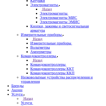
Катушки
Электромагниты
Назад
Электромагниты
Электромагниты МИС
Электромагниты ЭМИС
Кнопки, зажимы и светосигнальная
арматура
Измерительные приборы
Назад
Измерительные приборы
Вольтметры
Амперметры
Командоконтроллеры
Назад
Командоконтроллеры
Командоконтроллеры ККТ
Командоконтроллеры ККП
Низковольтные устройства распределения и
управления
Бренды
Акции
Услуги
Назад
Услуги