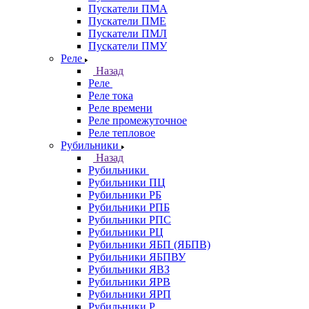
Пускатели ПМА
Пускатели ПМЕ
Пускатели ПМЛ
Пускатели ПМУ
Реле
Назад
Реле
Реле тока
Реле времени
Реле промежуточное
Реле тепловое
Рубильники
Назад
Рубильники
Рубильники ПЦ
Рубильники РБ
Рубильники РПБ
Рубильники РПС
Рубильники РЦ
Рубильники ЯБП (ЯБПВ)
Рубильники ЯБПВУ
Рубильники ЯВЗ
Рубильники ЯРВ
Рубильники ЯРП
Рубильники Р