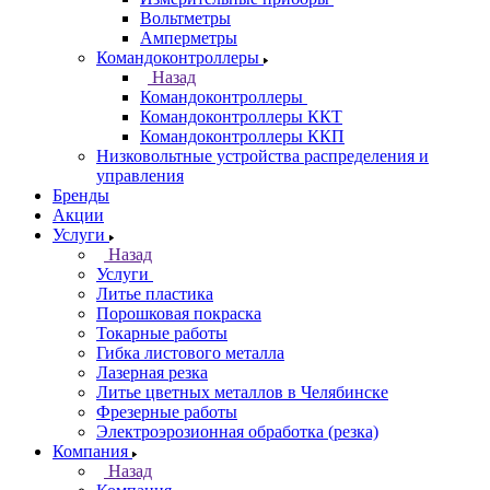
Вольтметры
Амперметры
Командоконтроллеры
Назад
Командоконтроллеры
Командоконтроллеры ККТ
Командоконтроллеры ККП
Низковольтные устройства распределения и
управления
Бренды
Акции
Услуги
Назад
Услуги
Литье пластика
Порошковая покраска
Токарные работы
Гибка листового металла
Лазерная резка
Литье цветных металлов в Челябинске
Фрезерные работы
Электроэрозионная обработка (резка)
Компания
Назад