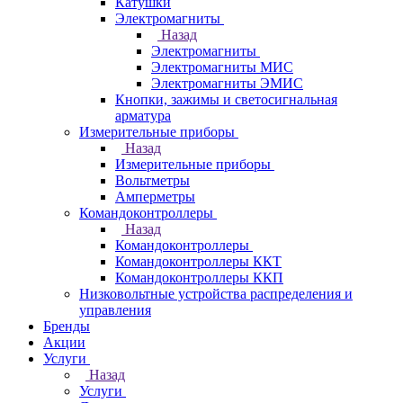
Катушки
Электромагниты
Назад
Электромагниты
Электромагниты МИС
Электромагниты ЭМИС
Кнопки, зажимы и светосигнальная
арматура
Измерительные приборы
Назад
Измерительные приборы
Вольтметры
Амперметры
Командоконтроллеры
Назад
Командоконтроллеры
Командоконтроллеры ККТ
Командоконтроллеры ККП
Низковольтные устройства распределения и
управления
Бренды
Акции
Услуги
Назад
Услуги