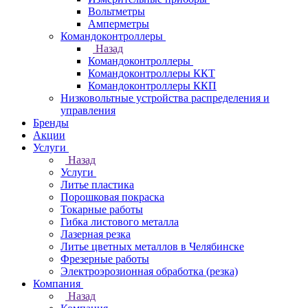
Вольтметры
Амперметры
Командоконтроллеры
Назад
Командоконтроллеры
Командоконтроллеры ККТ
Командоконтроллеры ККП
Низковольтные устройства распределения и
управления
Бренды
Акции
Услуги
Назад
Услуги
Литье пластика
Порошковая покраска
Токарные работы
Гибка листового металла
Лазерная резка
Литье цветных металлов в Челябинске
Фрезерные работы
Электроэрозионная обработка (резка)
Компания
Назад