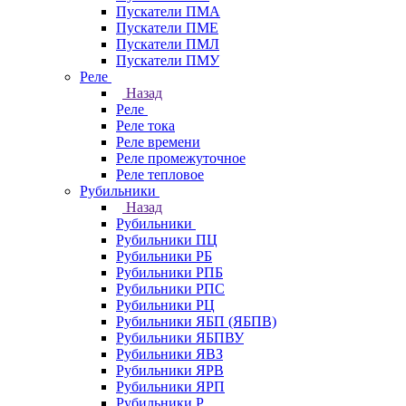
Пускатели ПМА
Пускатели ПМЕ
Пускатели ПМЛ
Пускатели ПМУ
Реле
Назад
Реле
Реле тока
Реле времени
Реле промежуточное
Реле тепловое
Рубильники
Назад
Рубильники
Рубильники ПЦ
Рубильники РБ
Рубильники РПБ
Рубильники РПС
Рубильники РЦ
Рубильники ЯБП (ЯБПВ)
Рубильники ЯБПВУ
Рубильники ЯВЗ
Рубильники ЯРВ
Рубильники ЯРП
Рубильники Р