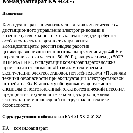
Командоаппарат КА 4658-5
Назначение
Командоаппараты предназначены для автоматического -
дистанционного управления электроприводами в
качествепутевых конечных выключателей,где требуется
особаяточность и надежность управления.
Командоаппараты рассчитаныдля работыв
цепяхуправленияпостоянноготока напряжением до 440В и
переменного тока частоты 50, 60 Гц, напряжением до 500В.
ВНИМАНИЕ: Эксплуатация командоаппаратовдолжна
производиться согласно «Правилам технической
эксплуатации электроустановок потребителей»и «Правилам
техники безопасности при эксплуатации электроустановок
потребителей».К монтажу оборудования допускается
специально подготовленный электротехнический персонал
предприятия, изучивший его конструкцию, правила
эксплуатации и прошедший инструктаж по технике
безопасности.
Структура условного обозначения: КА 4 Х1 ХХ- 2- У- ZZ
КА – командоаппарат;