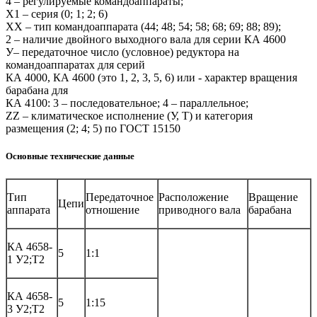
4 – регулируемые командоаппараты;
Х1 – серия (0; 1; 2; 6)
ХХ – тип командоаппарата (44; 48; 54; 58; 68; 69; 88; 89);
2 – наличие двойного выходного вала для серии КА 4600
У– передаточное число (условное) редуктора на
командоаппаратах для серий
КА 4000, КА 4600 (это 1, 2, 3, 5, 6) или - характер вращения
барабана для
КА 4100: 3 – последовательное; 4 – параллельное;
ZZ – климатическое исполнение (У, Т) и категория
размещения (2; 4; 5) по ГОСТ 15150
Основные технические данные
Тип
Передаточное
Расположение
Вращение
Цепи
аппарата
отношение
приводного вала
барабана
КА 4658-
5
1:1
1 У2;Т2
КА 4658-
5
1:15
3 У2;Т2