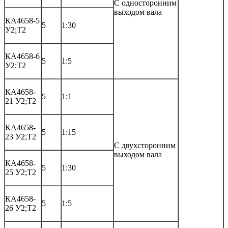
С односторонним
выходом вала
КА4658-5
5
1:30
У2;Т2
КА4658-6
5
1:5
У2;Т2
КА4658-
5
1:1
21 У2;Т2
КА4658-
5
1:15
23 У2;Т2
С двухсторонним
выходом вала
КА4658-
5
1:30
25 У2;Т2
КА4658-
5
1:5
26 У2;Т2