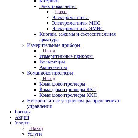
Катушки
Электромагниты
Назад
Электромагниты
Электромагниты МИС
Электромагниты ЭМИС
Кнопки, зажимы и светосигнальная
арматура
Измерительные приборы
Назад
Измерительные приборы
Вольтметры
Амперметры
Командоконтроллеры
Назад
Командоконтроллеры
Командоконтроллеры ККТ
Командоконтроллеры ККП
Низковольтные устройства распределения и
управления
Бренды
Акции
Услуги
Назад
Услуги