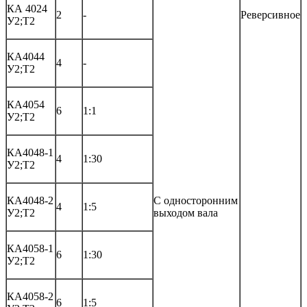
КА 4024
2
-
Реверсивное
У2;Т2
КА4044
4
-
У2;Т2
КА4054
6
1:1
У2;Т2
КА4048-1
4
1:30
У2;Т2
КА4048-2
С односторонним
4
1:5
У2;Т2
выходом вала
КА4058-1
6
1:30
У2;Т2
КА4058-2
6
1:5