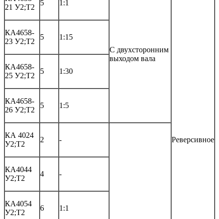
5
1:1
21 У2;Т2
КА4658-
5
1:15
23 У2;Т2
С двухсторонним
выходом вала
КА4658-
5
1:30
25 У2;Т2
КА4658-
5
1:5
26 У2;Т2
КА 4024
2
-
Реверсивное
У2;Т2
КА4044
4
-
У2;Т2
КА4054
6
1:1
У2;Т2