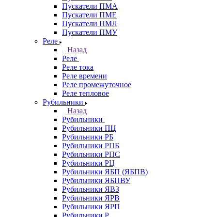
Пускатели ПМА
Пускатели ПМЕ
Пускатели ПМЛ
Пускатели ПМУ
Реле
Назад
Реле
Реле тока
Реле времени
Реле промежуточное
Реле тепловое
Рубильники
Назад
Рубильники
Рубильники ПЦ
Рубильники РБ
Рубильники РПБ
Рубильники РПС
Рубильники РЦ
Рубильники ЯБП (ЯБПВ)
Рубильники ЯБПВУ
Рубильники ЯВЗ
Рубильники ЯРВ
Рубильники ЯРП
Рубильники Р