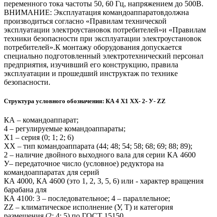
переменного тока частоты 50, 60 Гц, напряжением до 500В.
ВНИМАНИЕ: Эксплуатация командоаппаратовдолжна
производиться согласно «Правилам технической
эксплуатации электроустановок потребителей»и «Правилам
техники безопасности при эксплуатации электроустановок
потребителей».К монтажу оборудования допускается
специально подготовленный электротехнический персонал
предприятия, изучивший его конструкцию, правила
эксплуатации и прошедший инструктаж по технике
безопасности.
Структура условного обозначения: КА 4 Х1 ХХ- 2- У- ZZ
КА – командоаппарат;
4 – регулируемые командоаппараты;
Х1 – серия (0; 1; 2; 6)
ХХ – тип командоаппарата (44; 48; 54; 58; 68; 69; 88; 89);
2 – наличие двойного выходного вала для серии КА 4600
У– передаточное число (условное) редуктора на
командоаппаратах для серий
КА 4000, КА 4600 (это 1, 2, 3, 5, 6) или - характер вращения
барабана для
КА 4100: 3 – последовательное; 4 – параллельное;
ZZ – климатическое исполнение (У, Т) и категория
размещения (2; 4; 5) по ГОСТ 15150