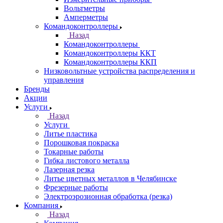
Вольтметры
Амперметры
Командоконтроллеры
Назад
Командоконтроллеры
Командоконтроллеры ККТ
Командоконтроллеры ККП
Низковольтные устройства распределения и
управления
Бренды
Акции
Услуги
Назад
Услуги
Литье пластика
Порошковая покраска
Токарные работы
Гибка листового металла
Лазерная резка
Литье цветных металлов в Челябинске
Фрезерные работы
Электроэрозионная обработка (резка)
Компания
Назад