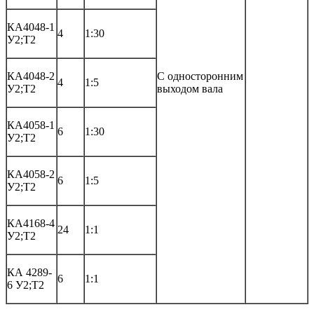
КА4048-1
4
1:30
У2;Т2
КА4048-2
С односторонним
4
1:5
У2;Т2
выходом вала
КА4058-1
6
1:30
У2;Т2
КА4058-2
6
1:5
У2;Т2
КА4168-4
24
1:1
У2;Т2
КА 4289-
6
1:1
6 У2;Т2