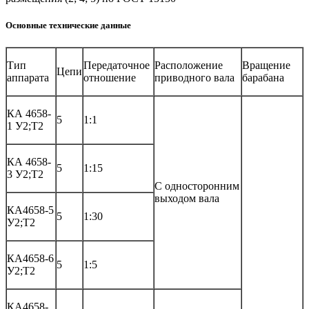
Основные технические данные
Тип
Передаточное
Расположение
Вращение
Цепи
аппарата
отношение
приводного вала
барабана
КА 4658-
5
1:1
1 У2;Т2
КА 4658-
5
1:15
3 У2;Т2
С односторонним
выходом вала
КА4658-5
5
1:30
У2;Т2
КА4658-6
5
1:5
У2;Т2
КА4658-