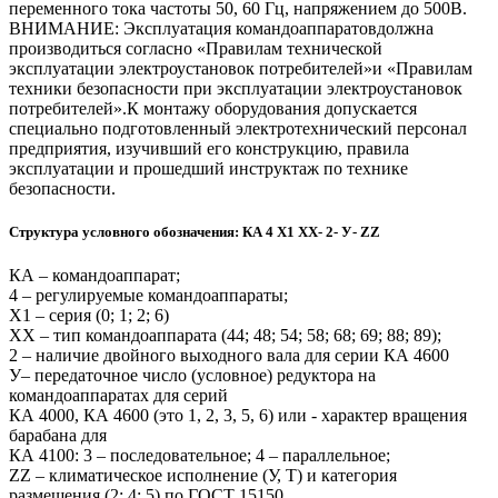
переменного тока частоты 50, 60 Гц, напряжением до 500В.
ВНИМАНИЕ: Эксплуатация командоаппаратовдолжна
производиться согласно «Правилам технической
эксплуатации электроустановок потребителей»и «Правилам
техники безопасности при эксплуатации электроустановок
потребителей».К монтажу оборудования допускается
специально подготовленный электротехнический персонал
предприятия, изучивший его конструкцию, правила
эксплуатации и прошедший инструктаж по технике
безопасности.
Структура условного обозначения: КА 4 Х1 ХХ- 2- У- ZZ
КА – командоаппарат;
4 – регулируемые командоаппараты;
Х1 – серия (0; 1; 2; 6)
ХХ – тип командоаппарата (44; 48; 54; 58; 68; 69; 88; 89);
2 – наличие двойного выходного вала для серии КА 4600
У– передаточное число (условное) редуктора на
командоаппаратах для серий
КА 4000, КА 4600 (это 1, 2, 3, 5, 6) или - характер вращения
барабана для
КА 4100: 3 – последовательное; 4 – параллельное;
ZZ – климатическое исполнение (У, Т) и категория
размещения (2; 4; 5) по ГОСТ 15150