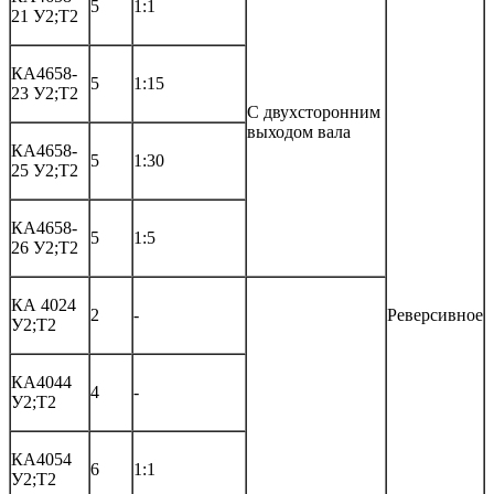
5
1:1
21 У2;Т2
КА4658-
5
1:15
23 У2;Т2
С двухсторонним
выходом вала
КА4658-
5
1:30
25 У2;Т2
КА4658-
5
1:5
26 У2;Т2
КА 4024
2
-
Реверсивное
У2;Т2
КА4044
4
-
У2;Т2
КА4054
6
1:1
У2;Т2