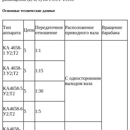
Основные технические данные
Тип
Передаточное
Расположение
Вращение
Цепи
аппарата
отношение
приводного вала
барабана
КА 4658-
5
1:1
1 У2;Т2
КА 4658-
5
1:15
3 У2;Т2
С односторонним
выходом вала
КА4658-5
5
1:30
У2;Т2
КА4658-6
5
1:5
У2;Т2
КА4658-