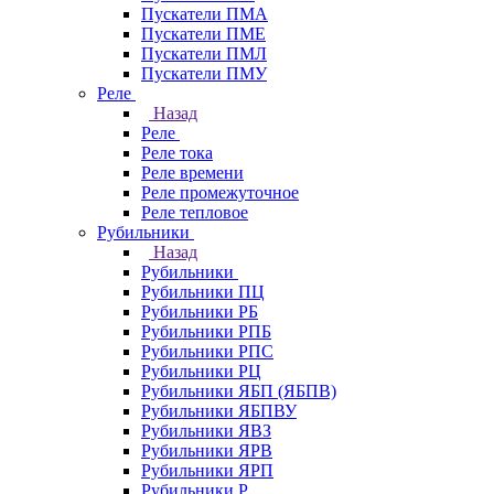
Пускатели ПМА
Пускатели ПМЕ
Пускатели ПМЛ
Пускатели ПМУ
Реле
Назад
Реле
Реле тока
Реле времени
Реле промежуточное
Реле тепловое
Рубильники
Назад
Рубильники
Рубильники ПЦ
Рубильники РБ
Рубильники РПБ
Рубильники РПС
Рубильники РЦ
Рубильники ЯБП (ЯБПВ)
Рубильники ЯБПВУ
Рубильники ЯВЗ
Рубильники ЯРВ
Рубильники ЯРП
Рубильники Р