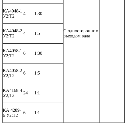
КА4048-1
4
1:30
У2;Т2
КА4048-2
С односторонним
4
1:5
У2;Т2
выходом вала
КА4058-1
6
1:30
У2;Т2
КА4058-2
6
1:5
У2;Т2
КА4168-4
24
1:1
У2;Т2
КА 4289-
6
1:1
6 У2;Т2