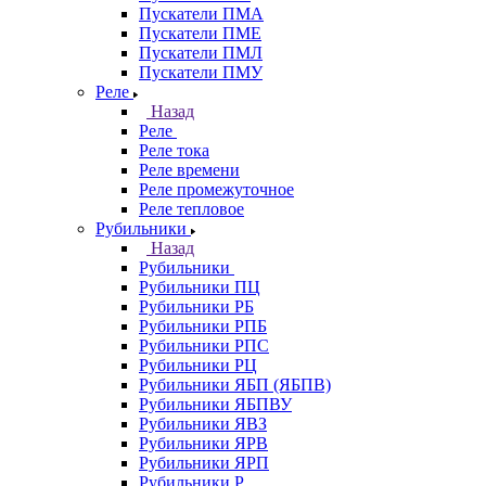
Пускатели ПМА
Пускатели ПМЕ
Пускатели ПМЛ
Пускатели ПМУ
Реле
Назад
Реле
Реле тока
Реле времени
Реле промежуточное
Реле тепловое
Рубильники
Назад
Рубильники
Рубильники ПЦ
Рубильники РБ
Рубильники РПБ
Рубильники РПС
Рубильники РЦ
Рубильники ЯБП (ЯБПВ)
Рубильники ЯБПВУ
Рубильники ЯВЗ
Рубильники ЯРВ
Рубильники ЯРП
Рубильники Р