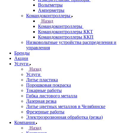
Вольтметры
Амперметры
Командоконтроллеры
Назад
Командоконтроллеры
Командоконтроллеры ККТ
Командоконтроллеры ККП
Низковольтные устройства распределения и
управления
Бренды
Акции
Услуги
Назад
Услуги
Литье пластика
Порошковая покраска
Токарные работы
Гибка листового металла
Лазерная резка
Литье цветных металлов в Челябинске
Фрезерные работы
Электроэрозионная обработка (резка)
Компания
Назад