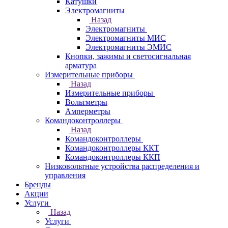
Катушки
Электромагниты
Назад
Электромагниты
Электромагниты МИС
Электромагниты ЭМИС
Кнопки, зажимы и светосигнальная
арматура
Измерительные приборы
Назад
Измерительные приборы
Вольтметры
Амперметры
Командоконтроллеры
Назад
Командоконтроллеры
Командоконтроллеры ККТ
Командоконтроллеры ККП
Низковольтные устройства распределения и
управления
Бренды
Акции
Услуги
Назад
Услуги