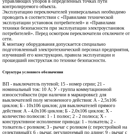
управляющих упоров в определенных точках пути
контролируемого объекта.
Эксплуатацию переключателей универсальных необходимо
проводить в соответствии с «Правилами технической
эксплуатации установок потребителей» и «Правилами
техники безопасности при эксплуатации электроустановок
потребителей». Перед осмотром переключатели отключите от
сети.
К монтажу оборудования допускается специально
подготовленный электротехнический персонал предприятия,
изучивший его конструкцию, правила эксплуатации и
прошедший инструктаж по технике безопасности.
Структура условного обозначения
ВП - выключатель путевой; 15 - номер серии; 21 -
номинальный ток: 10 А; У - группа коммутационной
износостойкости (при наличии в маркировке): для
выключателей полу мгновенного действия: А - 2,5x106
циклов; Б - 10x106 циклов; для выключателей прямого
действия: А - 4,0x106 циклов; Б - 2,0x106 циклов; X -
количество полюсов: 1 - 1 полюс; 2 - 2 полюса; X -
конструктивное исполнение привода: 1 - толкатель; 2 -
толкатель с роликом; 3 - рычаг с роликом (с перестройкой на
селективный); 6 - рычаг, регулируемый по длине; 9 - рычаг с