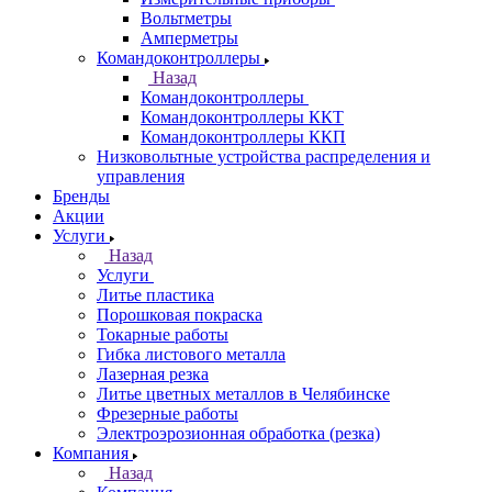
Вольтметры
Амперметры
Командоконтроллеры
Назад
Командоконтроллеры
Командоконтроллеры ККТ
Командоконтроллеры ККП
Низковольтные устройства распределения и
управления
Бренды
Акции
Услуги
Назад
Услуги
Литье пластика
Порошковая покраска
Токарные работы
Гибка листового металла
Лазерная резка
Литье цветных металлов в Челябинске
Фрезерные работы
Электроэрозионная обработка (резка)
Компания
Назад