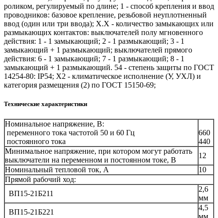
роликом, регулируемый по длине; 1 - способ крепления и ввод
проводников: базовое крепление, резьбовой неуплотненный
ввод (один или три ввода); X.Х - количество замыкающих или
размыкающих контактов: выключателей полу мгновенного
действия: 1 - 1 замыкающий; 2 - 1 размыкающий; 3 - 1
замыкающий + 1 размыкающий; выключателей прямого
действия: 6 - 1 замыкающий; 7 - 1 размыкающий; 8 - 1
замыкающий + 1 размыкающий. 54 - степень защиты по ГОСТ
14254-80: IP54; Х2 - климатическое исполнение (У, УХЛ) и
категория размещения (2) по ГОСТ 15150-69;
Технические характеристики
Номинальное напряжение, В:
переменного тока частотой 50 и 60 Гц
660
постоянного тока
440
Минимальное напряжение, при котором могут работать
12
выключатели на переменном и постоянном токе, В
Номинальный тепловой ток, А
10
Прямой рабочий ход:
2,6
ВП15-21Б211
мм
4,5
ВП15-21Б221
мм