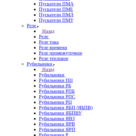
Пускатели ПМА
Пускатели ПМЕ
Пускатели ПМЛ
Пускатели ПМУ
Реле
Назад
Реле
Реле тока
Реле времени
Реле промежуточное
Реле тепловое
Рубильники
Назад
Рубильники
Рубильники ПЦ
Рубильники РБ
Рубильники РПБ
Рубильники РПС
Рубильники РЦ
Рубильники ЯБП (ЯБПВ)
Рубильники ЯБПВУ
Рубильники ЯВЗ
Рубильники ЯРВ
Рубильники ЯРП
Рубильники Р