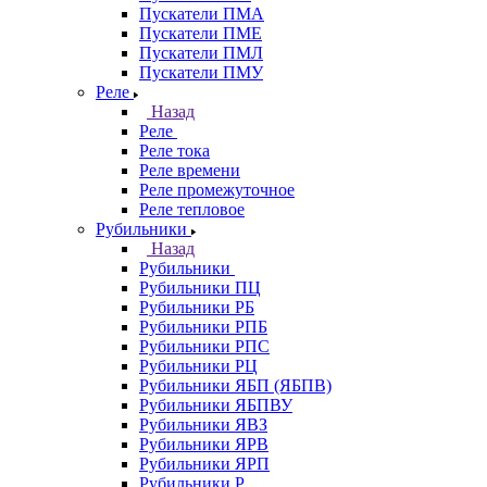
Пускатели ПМА
Пускатели ПМЕ
Пускатели ПМЛ
Пускатели ПМУ
Реле
Назад
Реле
Реле тока
Реле времени
Реле промежуточное
Реле тепловое
Рубильники
Назад
Рубильники
Рубильники ПЦ
Рубильники РБ
Рубильники РПБ
Рубильники РПС
Рубильники РЦ
Рубильники ЯБП (ЯБПВ)
Рубильники ЯБПВУ
Рубильники ЯВЗ
Рубильники ЯРВ
Рубильники ЯРП
Рубильники Р