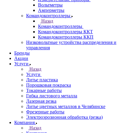
Вольтметры
Амперметры
Командоконтроллеры
Назад
Командоконтроллеры
Командоконтроллеры ККТ
Командоконтроллеры ККП
Низковольтные устройства распределения и
управления
Бренды
Акции
Услуги
Назад
Услуги
Литье пластика
Порошковая покраска
Токарные работы
Гибка листового металла
Лазерная резка
Литье цветных металлов в Челябинске
Фрезерные работы
Электроэрозионная обработка (резка)
Компания
Назад