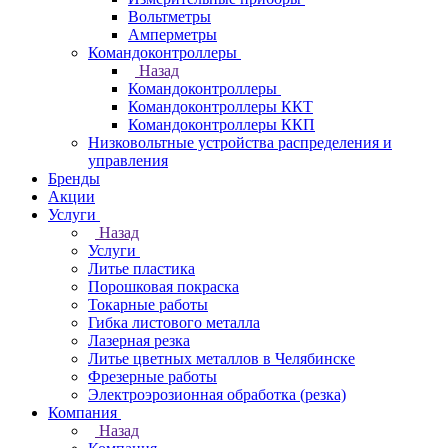
Вольтметры
Амперметры
Командоконтроллеры
Назад
Командоконтроллеры
Командоконтроллеры ККТ
Командоконтроллеры ККП
Низковольтные устройства распределения и
управления
Бренды
Акции
Услуги
Назад
Услуги
Литье пластика
Порошковая покраска
Токарные работы
Гибка листового металла
Лазерная резка
Литье цветных металлов в Челябинске
Фрезерные работы
Электроэрозионная обработка (резка)
Компания
Назад