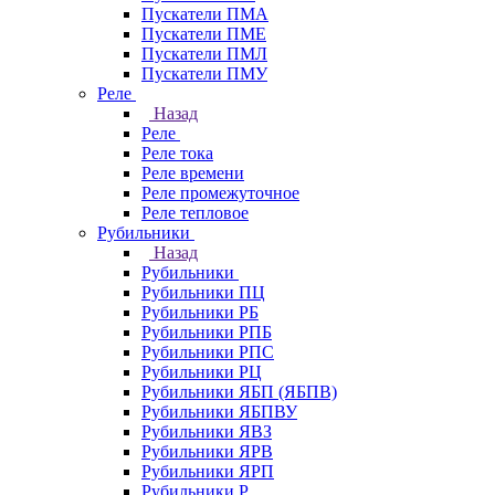
Пускатели ПМА
Пускатели ПМЕ
Пускатели ПМЛ
Пускатели ПМУ
Реле
Назад
Реле
Реле тока
Реле времени
Реле промежуточное
Реле тепловое
Рубильники
Назад
Рубильники
Рубильники ПЦ
Рубильники РБ
Рубильники РПБ
Рубильники РПС
Рубильники РЦ
Рубильники ЯБП (ЯБПВ)
Рубильники ЯБПВУ
Рубильники ЯВЗ
Рубильники ЯРВ
Рубильники ЯРП
Рубильники Р